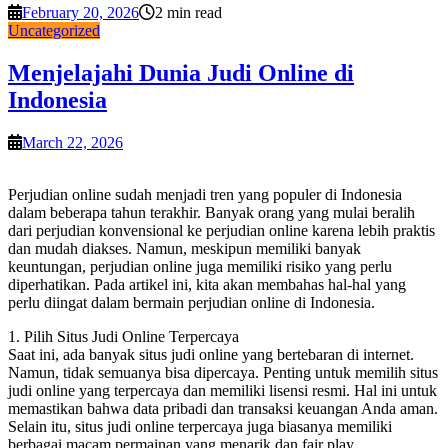
Masa Kini
February 20, 2026
2 min read
Uncategorized
Menjelajahi Dunia Judi Online di
Indonesia
March 22, 2026
Perjudian online sudah menjadi tren yang populer di Indonesia
dalam beberapa tahun terakhir. Banyak orang yang mulai beralih
dari perjudian konvensional ke perjudian online karena lebih praktis
dan mudah diakses. Namun, meskipun memiliki banyak
keuntungan, perjudian online juga memiliki risiko yang perlu
diperhatikan. Pada artikel ini, kita akan membahas hal-hal yang
perlu diingat dalam bermain perjudian online di Indonesia.
1. Pilih Situs Judi Online Terpercaya
Saat ini, ada banyak situs judi online yang bertebaran di internet.
Namun, tidak semuanya bisa dipercaya. Penting untuk memilih situs
judi online yang terpercaya dan memiliki lisensi resmi. Hal ini untuk