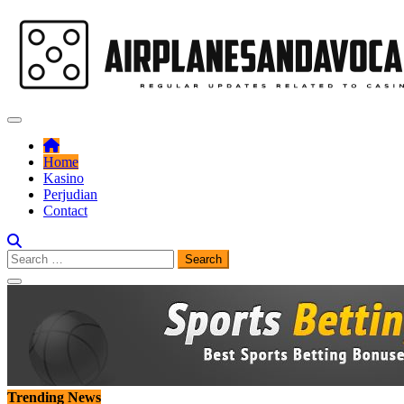
Skip
to
content
Regular updates related to casinos
Airplane Sanda Vocados
Home
Kasino
Perjudian
Contact
Search
for:
Trending News