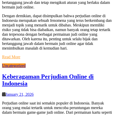
permainan yang tidak sehat dan selalu prioritaskan keamanan dan
kesejahteraan diri sendiri. Jangan lupa untuk selalu bermain dengan
bertanggung jawab dan tetap mengikuti aturan yang berlaku dalam
bermain judi online.
Dengan demikian, dapat disimpulkan bahwa perjudian online di
Indonesia merupakan sebuah fenomena yang terus berkembang dan
menjadi topik yang menarik untuk dibahas. Meskipun memiliki
risiko yang tidak bisa diabaikan, namun banyak orang tetap tertarik
dan terpesona dengan berbagai permainan judi online yang
ditawarkan. Oleh karena itu, penting untuk selalu bijak dan
bertanggung jawab dalam bermain judi online agar tidak
menimbulkan masalah di kemudian hari.
Read More
Uncategorized
Keberagaman Perjudian Online di
Indonesia
January 21, 2026
Perjudian online saat ini semakin populer di Indonesia. Banyak