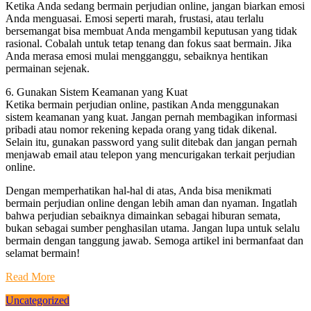
5. Jangan Terlalu Emosional
Ketika Anda sedang bermain perjudian online, jangan biarkan emosi
Anda menguasai. Emosi seperti marah, frustasi, atau terlalu
bersemangat bisa membuat Anda mengambil keputusan yang tidak
rasional. Cobalah untuk tetap tenang dan fokus saat bermain. Jika
Anda merasa emosi mulai mengganggu, sebaiknya hentikan
permainan sejenak.
6. Gunakan Sistem Keamanan yang Kuat
Ketika bermain perjudian online, pastikan Anda menggunakan
sistem keamanan yang kuat. Jangan pernah membagikan informasi
pribadi atau nomor rekening kepada orang yang tidak dikenal.
Selain itu, gunakan password yang sulit ditebak dan jangan pernah
menjawab email atau telepon yang mencurigakan terkait perjudian
online.
Dengan memperhatikan hal-hal di atas, Anda bisa menikmati
bermain perjudian online dengan lebih aman dan nyaman. Ingatlah
bahwa perjudian sebaiknya dimainkan sebagai hiburan semata,
bukan sebagai sumber penghasilan utama. Jangan lupa untuk selalu
bermain dengan tanggung jawab. Semoga artikel ini bermanfaat dan
selamat bermain!
Read More