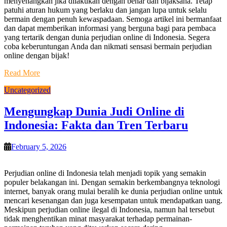
Dengan demikian, perjudian online bisa menjadi hiburan yang
menyenangkan jika dilakukan dengan benar dan bijaksana. Tetap
patuhi aturan hukum yang berlaku dan jangan lupa untuk selalu
bermain dengan penuh kewaspadaan. Semoga artikel ini bermanfaat
dan dapat memberikan informasi yang berguna bagi para pembaca
yang tertarik dengan dunia perjudian online di Indonesia. Segera
coba keberuntungan Anda dan nikmati sensasi bermain perjudian
online dengan bijak!
Read More
Uncategorized
Mengungkap Dunia Judi Online di
Indonesia: Fakta dan Tren Terbaru
February 5, 2026
Perjudian online di Indonesia telah menjadi topik yang semakin
populer belakangan ini. Dengan semakin berkembangnya teknologi
internet, banyak orang mulai beralih ke dunia perjudian online untuk
mencari kesenangan dan juga kesempatan untuk mendapatkan uang.