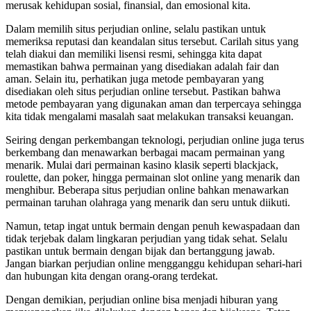
Pastikan untuk mengatur batasan waktu dan uang saat bermain
perjudian online. Jangan sampai kecanduan perjudian online
merusak kehidupan sosial, finansial, dan emosional kita.
Dalam memilih situs perjudian online, selalu pastikan untuk
memeriksa reputasi dan keandalan situs tersebut. Carilah situs yang
telah diakui dan memiliki lisensi resmi, sehingga kita dapat
memastikan bahwa permainan yang disediakan adalah fair dan
aman. Selain itu, perhatikan juga metode pembayaran yang
disediakan oleh situs perjudian online tersebut. Pastikan bahwa
metode pembayaran yang digunakan aman dan terpercaya sehingga
kita tidak mengalami masalah saat melakukan transaksi keuangan.
Seiring dengan perkembangan teknologi, perjudian online juga terus
berkembang dan menawarkan berbagai macam permainan yang
menarik. Mulai dari permainan kasino klasik seperti blackjack,
roulette, dan poker, hingga permainan slot online yang menarik dan
menghibur. Beberapa situs perjudian online bahkan menawarkan
permainan taruhan olahraga yang menarik dan seru untuk diikuti.
Namun, tetap ingat untuk bermain dengan penuh kewaspadaan dan
tidak terjebak dalam lingkaran perjudian yang tidak sehat. Selalu
pastikan untuk bermain dengan bijak dan bertanggung jawab.
Jangan biarkan perjudian online mengganggu kehidupan sehari-hari
dan hubungan kita dengan orang-orang terdekat.