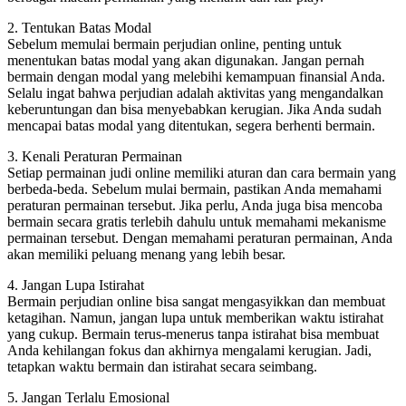
memastikan bahwa data pribadi dan transaksi keuangan Anda aman.
Selain itu, situs judi online terpercaya juga biasanya memiliki
berbagai macam permainan yang menarik dan fair play.
2. Tentukan Batas Modal
Sebelum memulai bermain perjudian online, penting untuk
menentukan batas modal yang akan digunakan. Jangan pernah
bermain dengan modal yang melebihi kemampuan finansial Anda.
Selalu ingat bahwa perjudian adalah aktivitas yang mengandalkan
keberuntungan dan bisa menyebabkan kerugian. Jika Anda sudah
mencapai batas modal yang ditentukan, segera berhenti bermain.
3. Kenali Peraturan Permainan
Setiap permainan judi online memiliki aturan dan cara bermain yang
berbeda-beda. Sebelum mulai bermain, pastikan Anda memahami
peraturan permainan tersebut. Jika perlu, Anda juga bisa mencoba
bermain secara gratis terlebih dahulu untuk memahami mekanisme
permainan tersebut. Dengan memahami peraturan permainan, Anda
akan memiliki peluang menang yang lebih besar.
4. Jangan Lupa Istirahat
Bermain perjudian online bisa sangat mengasyikkan dan membuat
ketagihan. Namun, jangan lupa untuk memberikan waktu istirahat
yang cukup. Bermain terus-menerus tanpa istirahat bisa membuat
Anda kehilangan fokus dan akhirnya mengalami kerugian. Jadi,
tetapkan waktu bermain dan istirahat secara seimbang.