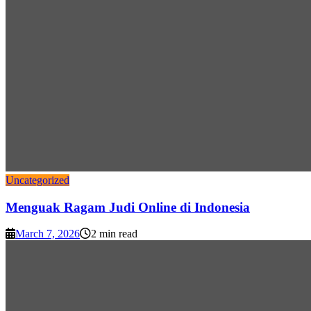
Uncategorized
Menguak Ragam Judi Online di Indonesia
March 7, 2026
2 min read