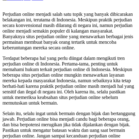
February 20, 2026
Perjudian online menjadi salah satu topik yang banyak dibicarakan
belakangan ini, terutama di Indonesia. Meskipun praktik perjudian
secara konvensional masih dilarang di negara ini, namun perjudian
online menjadi semakin populer di kalangan masyarakat.
Banyaknya situs perjudian online yang menawarkan berbagai jenis
permainan membuat banyak orang tertarik untuk mencoba
keberuntungan mereka secara online.
Terdapat beberapa hal yang perlu diingat dalam mengikuti tren
perjudian online di Indonesia. Pertama-tama, penting untuk
memahami hukum terkait perjudian online di Indonesia. Meskipun
beberapa situs perjudian online mungkin menawarkan layanan
mereka kepada masyarakat Indonesia, namun sebaiknya kita tetap
berhati-hati karena praktik perjudian online masih menjadi hal yang
sensitif dan ilegal di negara ini. Oleh karena itu, selalu pastikan
untuk memeriksa keabsahan situs perjudian online sebelum
memutuskan untuk bermain.
Selain itu, selalu ingat untuk bermain dengan bijak dan bertanggung
jawab. Perjudian online bisa menjadi candu bagi beberapa orang,
dan bisa berpotensi merugikan jika tidak dijalankan dengan bijak.