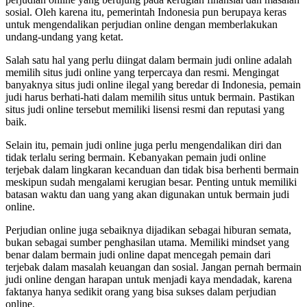
Namun, di satu sisi, perjudian online juga menjadi masalah serius
bagi masyarakat Indonesia. Banyak kasus penyalahgunaan
perjudian online yang berujung pada kerugian finansial dan masalah
sosial. Oleh karena itu, pemerintah Indonesia pun berupaya keras
untuk mengendalikan perjudian online dengan memberlakukan
undang-undang yang ketat.
Salah satu hal yang perlu diingat dalam bermain judi online adalah
memilih situs judi online yang terpercaya dan resmi. Mengingat
banyaknya situs judi online ilegal yang beredar di Indonesia, pemain
judi harus berhati-hati dalam memilih situs untuk bermain. Pastikan
situs judi online tersebut memiliki lisensi resmi dan reputasi yang
baik.
Selain itu, pemain judi online juga perlu mengendalikan diri dan
tidak terlalu sering bermain. Kebanyakan pemain judi online
terjebak dalam lingkaran kecanduan dan tidak bisa berhenti bermain
meskipun sudah mengalami kerugian besar. Penting untuk memiliki
batasan waktu dan uang yang akan digunakan untuk bermain judi
online.
Perjudian online juga sebaiknya dijadikan sebagai hiburan semata,
bukan sebagai sumber penghasilan utama. Memiliki mindset yang
benar dalam bermain judi online dapat mencegah pemain dari
terjebak dalam masalah keuangan dan sosial. Jangan pernah bermain