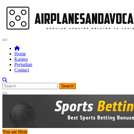
Skip
to
content
Airplane Sanda Vocados
Regular updates related to casinos
Home
Kasino
Perjudian
Contact
Search
for:
You are Here