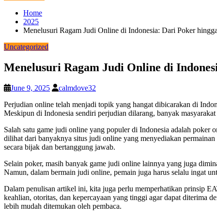
Home
2025
Menelusuri Ragam Judi Online di Indonesia: Dari Poker hingg
Uncategorized
Menelusuri Ragam Judi Online di Indones
June 9, 2025
calmdove32
Perjudian online telah menjadi topik yang hangat dibicarakan di Ind
Meskipun di Indonesia sendiri perjudian dilarang, banyak masyarakat 
Salah satu game judi online yang populer di Indonesia adalah poker on
dilihat dari banyaknya situs judi online yang menyediakan permainan 
secara bijak dan bertanggung jawab.
Selain poker, masih banyak game judi online lainnya yang juga diminat
Namun, dalam bermain judi online, pemain juga harus selalu ingat unt
Dalam penulisan artikel ini, kita juga perlu memperhatikan prinsip EA
keahlian, otoritas, dan kepercayaan yang tinggi agar dapat diterima
lebih mudah ditemukan oleh pembaca.