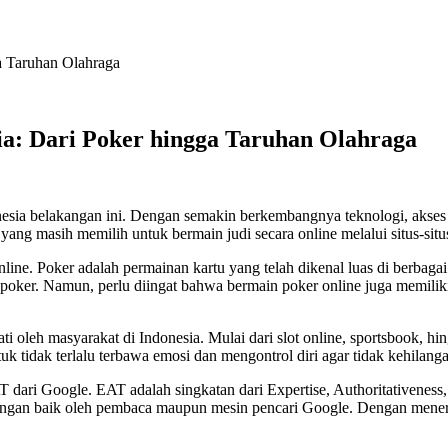
a Taruhan Olahraga
ia: Dari Poker hingga Taruhan Olahraga
onesia belakangan ini. Dengan semakin berkembangnya teknologi, akses
yang masih memilih untuk bermain judi secara online melalui situs-situs
line. Poker adalah permainan kartu yang telah dikenal luas di berbagai
poker. Namun, perlu diingat bahwa bermain poker online juga memiliki 
i oleh masyarakat di Indonesia. Mulai dari slot online, sportsbook, hi
uk tidak terlalu terbawa emosi dan mengontrol diri agar tidak kehilanga
T dari Google. EAT adalah singkatan dari Expertise, Authoritativeness, 
 dengan baik oleh pembaca maupun mesin pencari Google. Dengan menerap