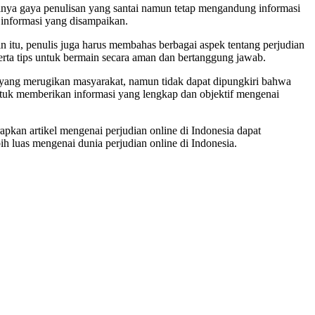
 artinya gaya penulisan yang santai namun tetap mengandung informasi
informasi yang disampaikan.
n itu, penulis juga harus membahas berbagai aspek tentang perjudian
 serta tips untuk bermain secara aman dan bertanggung jawab.
l yang merugikan masyarakat, namun tidak dapat dipungkiri bahwa
untuk memberikan informasi yang lengkap dan objektif mengenai
pkan artikel mengenai perjudian online di Indonesia dapat
h luas mengenai dunia perjudian online di Indonesia.