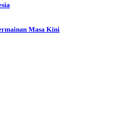
sia
Permainan Masa Kini